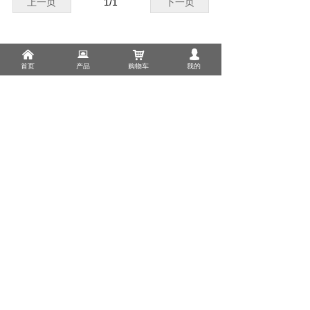
上一页
1
/
1
下一页
낀
뀵
낙
넙
首页
产品
购物车
我的