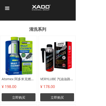
首页
끀
关于XADO
XADO全系产品
清洗系列
证书专利
哈多技术
视频广告
再生修复技术详情
Atomex 阿多米克燃油系统综合清洗剂
VERYLUBE 汽油油路系统综合清洗剂JET100
机油介绍
¥ 198.00
¥ 178.00
问题解答
立即购买
立即购买
联系我们