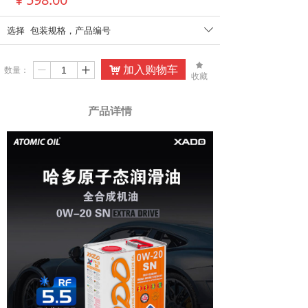
选择
包装规格
，
产品编号
ꄳ
끄
加入购物车
数量：
낙
ꄷ
ꄸ
收藏
产品详情