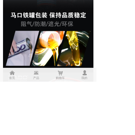
낀
뀵
낙
넙
首页
产品
购物车
我的